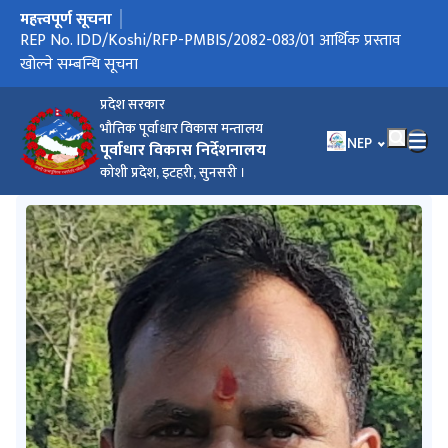
महत्त्वपूर्ण सूचना
मुख्य नेभिगेसनमा जानुहोस्
REP No. IDD/Koshi/RFP-PMBIS/2082-083/01 आर्थिक प्रस्ताव
परामार्शदाताको प्रस्ताव स्वीकृति गर्ने आश्यको सूचना
संक्षिप्त सुची सम्बन्धमा
खर्चको फाँटवारी कार्तिक, (आ.व. २०८२/०८३)
खर्चको फाँटवारी असार, (आ.व. २०८१/०८२)
संगठन संरचना
वार्षिक प्रगति विवरण २०८१-०८२
भौतिक पूर्वाधार विकास मन्त्रालय अन्तर्गत कार्यक्रम पुस्तिका आर्थिक बर्ष
सडक सूची
मर्मत सम्भार तथा पुनर्निर्माण कोष सञ्चालन कार्यविधि, २०८१
प्रदेश नं. १ प्रदेश वातावरण संरक्षण ऐन, २०७६
खोल्ने सम्बन्धि सूचना
२०८२_८३
प्रदेश सरकार
भौतिक पूर्वाधार विकास मन्तालय
भाषा चयन गर्नुहोस
NEP
पूर्वाधार विकास निर्देशनालय
कोशी प्रदेश, इटहरी, सुनसरी ।